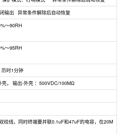
关闭输出 异常条件解除后自动恢复
0%～90RH
0%～95RH
3KVAC 历时1分钟
壳， 输出-外壳 ：500VDC/100MΩ
绞线，同时终端要并联0.1uF和47uF的电容，在20M