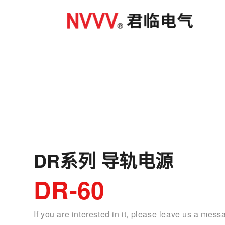
DR系列 导轨电源
DR-60
If you are interested in it, please leave us a mess