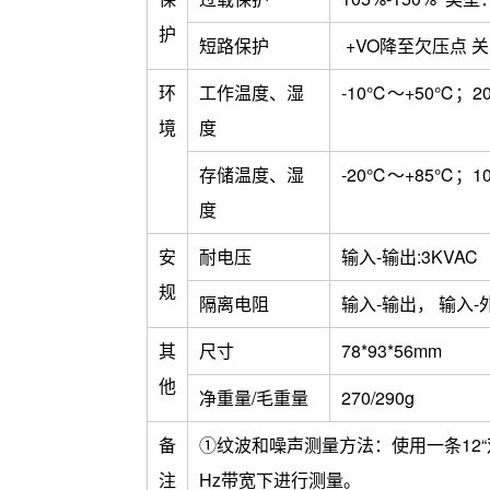
护
短路保护
+VO降至欠压点 
环
工作温度、湿
-10℃～+50℃；2
境
度
存储温度、湿
-20℃～+85℃；1
度
安
耐电压
输入-输出:
规
隔离电阻
输入-输出， 输入-外
其
尺寸
78*93*56mm
他
净重量/毛重量
270/290g
备
①纹波和噪声测量方法：使用一条12“双
注
Hz带宽下进行测量。