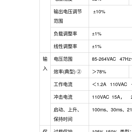
输出电压调节
±10%
范围
负载调整率
±1%
线性调整率
±1%
输
电压范围
85-264VAC 47H
入
效率(典型) ②
＞78%
工作电流
＜1.2A 110VAC 
冲击电流
110VAC 15A， 2
启动、上升、
100ms、30ms、21
保持时间
保
过载保护
105%-150%