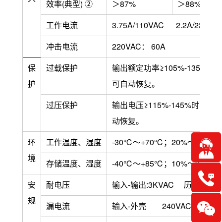
效率
(
典型
)
②
＞87%
＞88%
工作电流
3.75A/110VAC 2.2A/230VA
冲击电流
220VAC： 60A
保
过载保护
输出额定功率≥105%-135
护
可自动恢复。
过压保护
输出电压≥115%-145%时
动恢复。
环
工作温度、湿度
-30℃～+70℃；20%～
境
存储温度、湿度
-40℃～+85℃；10%～
安
耐电压
输入-输出:3KVAC 历时1分钟
规
漏电流
输入-外壳 240VAC时 ＜2.5