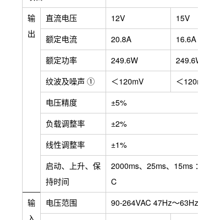
输
直流电压
12V
15V
出
额定电流
20.8A
16.6A
额定功率
249.6W
249.6W
纹波及噪声 ①
＜120mV
＜120mV
电压精度
±5%
负载调整率
±2%
线性调整率
±1%
启动、上升、保
2000ms、25ms、15ms ：115
持时间
C
输
电压范围
90-264VAC 47Hz～63Hz；1
入