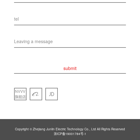
tel
Leaving a message
submit
NVVV
旗舰店
Copyright © Zhejiang Junlin Electric Technology Co., Ltd All Rights Reserved
浙ICP备19001784号-1