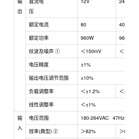
输
直流电
12V
24V
出
压
额定电流
80
40
额定功率
960W
960W
纹波及噪声 ①
＜150mV
＜150m
电压精度
±1%
输出电压调节范围
±10%
负载调整率
＜±
1.2
%
＜±
1
%
线性调整率
＜±1%
输
电压范围
180-264VAC 47Hz～63
入
效率
(
典型
)
②
＞82%
＞84%