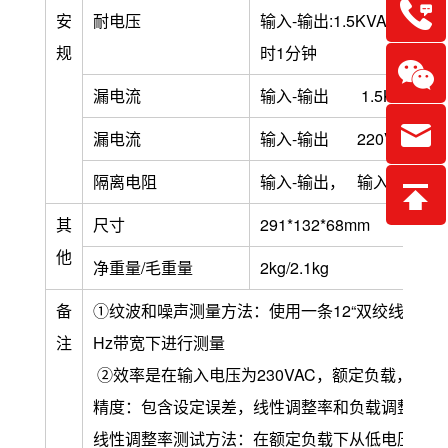
安
耐电压
输入-输出:1.5KVAC 输入-
规
时1分
漏电流
输入-输出 1.5KVAC时 
漏电流
输入-输出 220VAC时 ＜
隔离电阻
输入-输出， 输入-外壳， 输
其
尺寸
291*132*68mm
他
净重量/毛重量
2kg/2.1kg
备
①纹波和噪声测量方法：使用一条12“双绞线，同时终
注
Hz带宽下进行测量
②效率是在输入电压为230VAC，额定负载，25
精度：包含设定误差，线性调整率和负载调整率。
线性调整率测试方法：在额定负载下从低电压到高