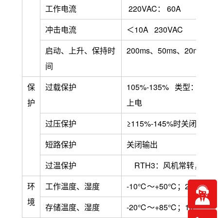
工作电流
220VAC： 60A
冲击电流
＜10A 230VAC
启动、上升、保持时
200ms、50ms、20ms ：
间
保
过载保护
105%-135% 类型：恒
护
上电
过压保护
≥115%-145%时关闭输出
短路保护
关闭输出
过温保护
RTH3：风机常转，≥9
环
工作温度、湿度
-10℃～+50℃；20
境
存储温度、湿度
-20℃～+85℃；10