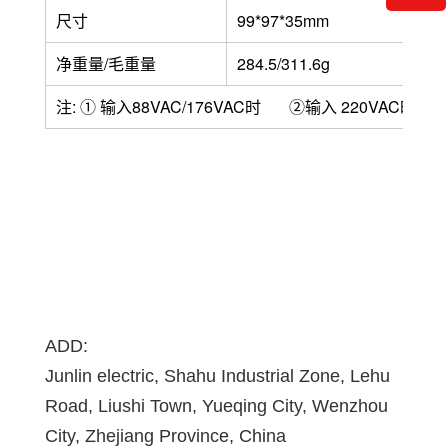
尺寸
99*97*35mm
净重量/毛重量
284.5/311.6g
注
:
①
输入
88VAC/176VAC
时
②输入
220VAC
时
ADD:
Junlin electric, Shahu Industrial Zone, Lehu
Road, Liushi Town, Yueqing City, Wenzhou
City, Zhejiang Province, China