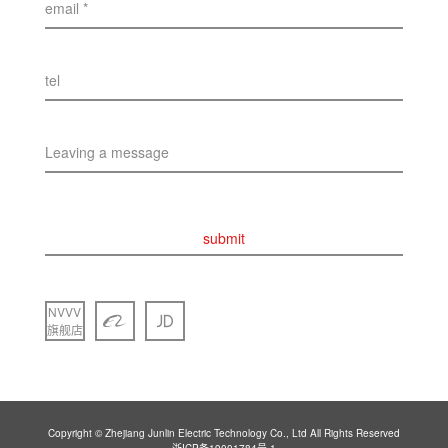
email *
tel
Leaving a message
submit
NVVV
旗舰店
Copyright © Zhejiang Junlin Electric Technology Co., Ltd All Rights Reserved
浙ICP备19001784号-1