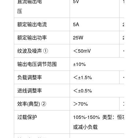
直流输出电
5V
12V
压
额定输出电流
5A
2.1A
额定输出功率
25W
25.6W
纹波及噪声 ①
＜50mV
＜50m
输出电压调节范围
±10%
负载调整率
＜±1.5%
＜±0.
进线调整率
＜±0.5%
效率(典型) ②
＞
70
%
＞
72
过载保护
105%-150%
类型：恒功率型
或减小负载