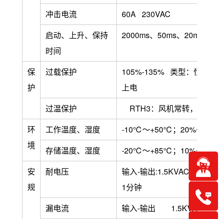
冲击电流
60A 230VAC
启动、上升、保持
2000ms、50ms、20ms ：
时间
保
过载保护
105%-135% 类型：恒流
护
上电
过温保护
RTH3：风机常转，≥90
环
工作温度、湿度
-10℃～+50℃；20%
境
存储温度、湿度
-20℃～+85℃；10%
安
耐电压
输入-输出:1.5KVAC 输入-外
规
1分钟
漏电流
输入-输出 1.5KVAC时 ＜