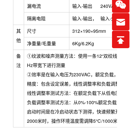
漏电流
输入-输出 240VAC时 ＜
隔离电阻
输入-输出， 输入-外壳， 输出
其
尺寸
312×190×95mm
他
净重量/毛重量
6Kg/6.2Kg
备
①纹波和噪声测量方法：使用一条12“双绞线，同时终
注
Hz带宽下进行测量
②效率是在输入电压为230VAC，额定负载，25
精度：包含设定误差，线性调整率和负载调整率。
线性调整率测试方法：在额定负载下从低电压到高
负载调整率测试方法：从0%-100%额定负载。
启动时间是在冷启动状态下测得，快速频繁开关机
2000米时，操作环境温度需调降5℃/1000米