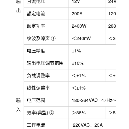
输
直流电压
12V
24V
出
额定电流
200A
120A
额定功率
2400W
2880W
纹波及噪声 ①
＜240mV
＜240mV
电压精度
±1%
输出电压调节范围
±10%
负载调整率
＜±1%
＜±1%
线性调整率
＜±1%
输
电压范围
180-264VAC 47Hz～63H
入
效率(典型) ②
＞86%
＞88%
工作电流
220VAC：23A